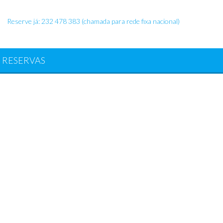
Reserve já: 232 478 383 (chamada para rede fixa nacional)
RESERVAS