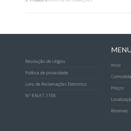
Postado a
LIVRO DE RECLAMAÇÕES
MEN
Resolução de Litígios
Início
Política de privacidade
Comodida
Livro de Reclamações Eletrónico
Preços
N.º R.N.A.T.:1158
Localizaç
Reservas