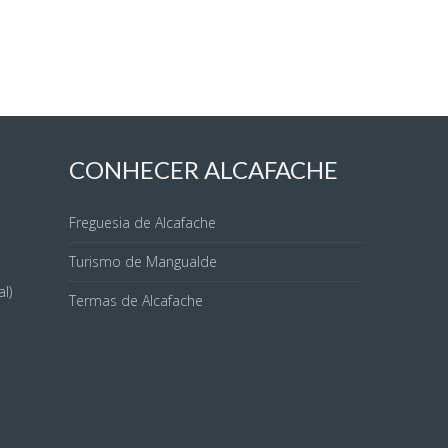
CONHECER ALCAFACHE
Freguesia de Alcafache
Turismo de Mangualde
l)
Termas de Alcafache