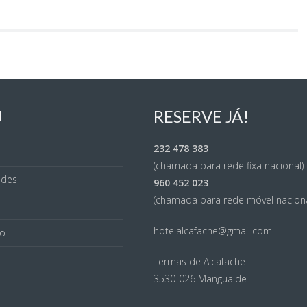
U
RESERVE JÁ!
232 478 383
(chamada para rede fixa nacional)
des
960 452 023
(chamada para rede móvel naciona
hotelalcafache@gmail.com
ão
Termas de Alcafache
3530-026 Mangualde