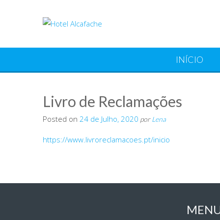
INÍCIO
Livro de Reclamações
Posted on
24 de Julho, 2020
por
Lena
https://www.livroreclamacoes.pt/inicio
MEN