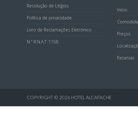
Resolução de Litígios
Início
Política de privacidade
Comodida
Livro de Reclamações Eletrónico
Preços
N.º R.N.A.T.:1158
Localizaç
Reservas
COPYRIGHT © 2026
HOTEL ALCAFACHE