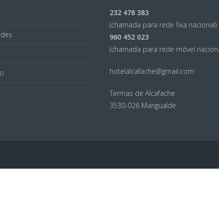
232 478 383
(chamada para rede fixa nacional)
des
960 452 023
(chamada para rede móvel naciona
hotelalcafache@gmail.com
ão
Termas de Alcafache
3530-026 Mangualde