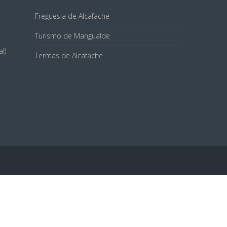
Freguesia de Alcafache
Turismo de Mangualde
l)
Termas de Alcafache