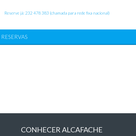
Reserve já: 232 478 383 (chamada para rede fixa nacional)
RESERVAS
CONHECER ALCAFACHE